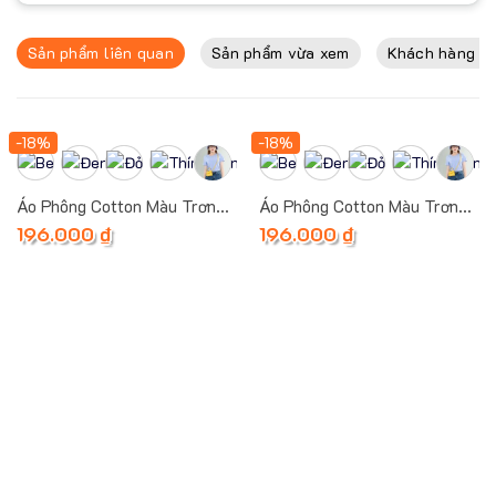
Sản phẩm liên quan
Sản phẩm vừa xem
Khách hàng th
-18%
-18%
Áo Phông Cotton Màu Trơn
Áo Phông Cotton Màu Trơn
(Đơn Sắc 3)
(Đơn Sắc 1)
196.000
₫
196.000
₫