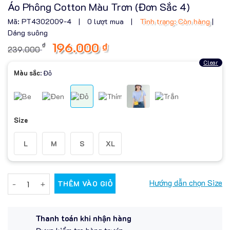
Áo Phông Cotton Màu Trơn (Đơn Sắc 4)
Mã: PT4302009-4
|
0 lượt mua
|
Tình trạng: Còn hàng
|
Dáng suông
196.000
₫
₫
239.000
Clear
Màu sắc
:
Đỏ
Size
L
M
S
XL
Áo Phông Cotton Màu Trơn (Đơn Sắc 4) quantity
Hướng dẫn chọn Size
THÊM VÀO GIỎ
Thanh toán khi nhận hàng