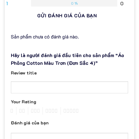
1
0
mát hơn. Không chỉ vậy, các thiết kế áo phông của Loza
0 %
luôn tạo cho bạn một phong cách riêng thực sự ấn
GỬI ĐÁNH GIÁ CỦA BẠN
tượng với những kiểu hình in PET chất lượng cao, hình
in màu sắc nét, độ bền cao hơn 10 lần hình in nhiệt
truyền thống.
Sản phẩm chưa có đánh giá nào.
Hãy là người đánh giá đầu tiên cho sản phẩm “Áo
Phông Cotton Màu Trơn (Đơn Sắc 4)”
Review title
Your Rating
1
2
3
4
5
Đánh giá của bạn