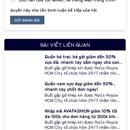
duyệt này cho lần bình luận kế tiếp của tôi.
BÀI VIẾT LIÊN QUAN
Quần bé trai, bé gái giảm đến 50%
cực đã, nhanh tay sắm ngay cho con
yêu!
Buổi gặp gỡ khép kín được Rolls-Royce
HCM City tổ chức hôm 29/7 nhằm tôn...
Quần nam cực đẹp giảm đến 50% ,
nhanh tay chốt đơn ngay!
Buổi gặp gỡ khép kín được Rolls-Royce
HCM City tổ chức hôm 29/7 nhằm tôn...
Nhập mã AVAFASHION giảm 10% tối
đa 100k cho đơn hàng từ 300k khi
thanh toán qua Ví Moca
Buổi gặp gỡ khép kín được Rolls-Royce
HCM City tổ chức hôm 29/7 nhằm tôn...