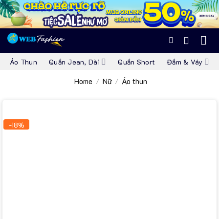
Skip
to
content
Áo Thun
Quần Jean, Dài
Quần Short
Đầm & Váy
Home
Nữ
Áo thun
/
/
-18%