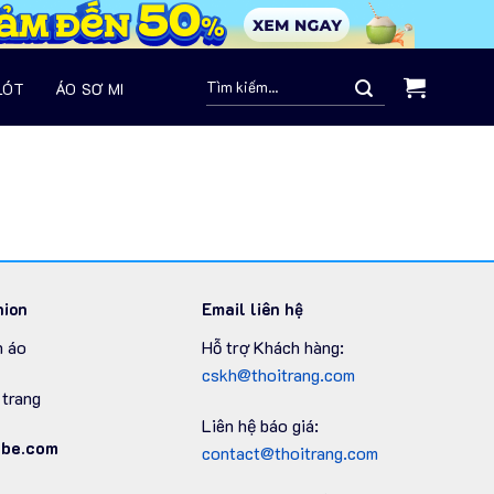
Search
LÓT
ÁO SƠ MI
for:
hion
Email liên hệ
 áo
Hỗ trợ Khách hàng:
cskh@thoitrang.com
trang
Liên hệ báo giá:
be.com
contact@thoitrang.com