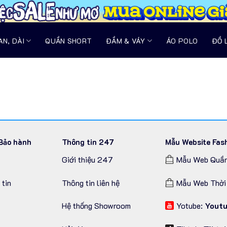
N, DÀI
QUẦN SHORT
ĐẦM & VÁY
ÁO POLO
ĐỒ 
Bảo hành
Thông tin 247
Mẫu Website Fas
Giới thiệu 247
Mẫu Web Quần
 tin
Thông tin liên hệ
Mẫu Web Thời 
Hệ thống Showroom
Yotube:
Youtu