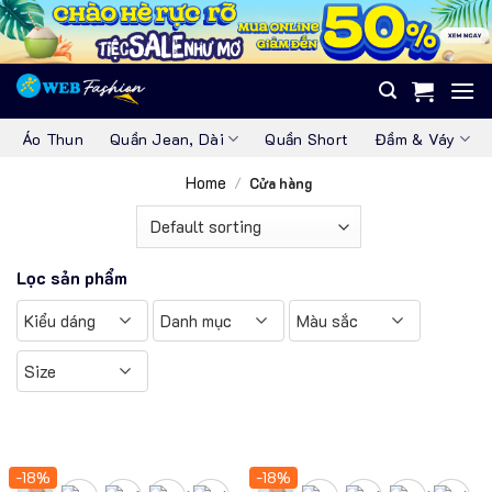
Skip
to
content
Áo Thun
Quần Jean, Dài
Quần Short
Đầm & Váy
Home
/
Cửa hàng
Lọc sản phẩm
Kiểu dáng
Danh mục
Màu sắc
Size
-18%
-18%