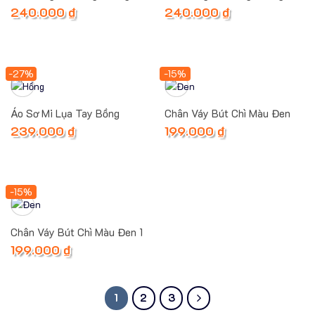
Hình Choose Đỏ
Hình Choose Tím Than
240.000
₫
240.000
₫
-27%
-15%
Áo Sơ Mi Lụa Tay Bồng
Chân Váy Bút Chì Màu Đen
239.000
₫
199.000
₫
-15%
Chân Váy Bút Chì Màu Đen 1
199.000
₫
1
2
3