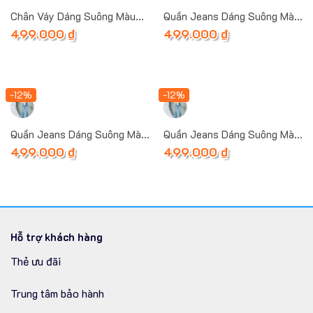
Chân Váy Dáng Suông Màu
Quần Jeans Dáng Suông Màu
Xanh Nhạt 6
Xanh Nhạt
499.000
₫
499.000
₫
-12%
-12%
Quần Jeans Dáng Suông Màu
Quần Jeans Dáng Suông Màu
Xanh Nhạt 2
Xanh Nhạt 3
499.000
₫
499.000
₫
Hỗ trợ khách hàng
Thẻ ưu đãi
Trung tâm bảo hành