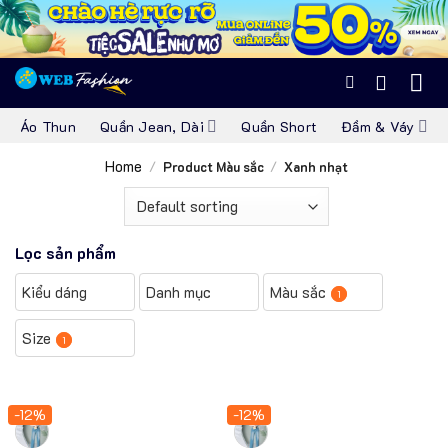
Skip
to
content
Áo Thun
Quần Jean, Dài
Quần Short
Đầm & Váy
Home
/
Product Màu sắc
/
Xanh nhạt
Lọc sản phẩm
Kiểu dáng
Danh mục
Màu sắc
1
Size
1
-12%
-12%